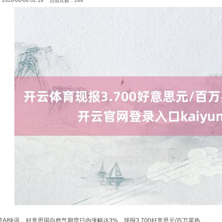
026-06-06 02:14 点击次数：144
经AI快讯，好意思国自然气期货日内涨幅达3%，现报3.700好意思元/百万英热。