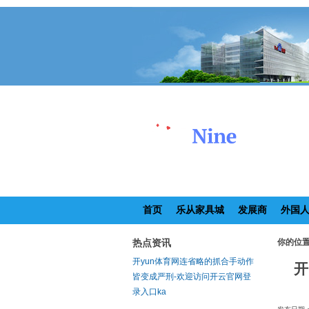
首页
乐从家具城
发展商
外国
热点资讯
你的位
开yun体育网连省略的抓合手动作
开
皆变成严刑-欢迎访问开云官网登
录入口ka